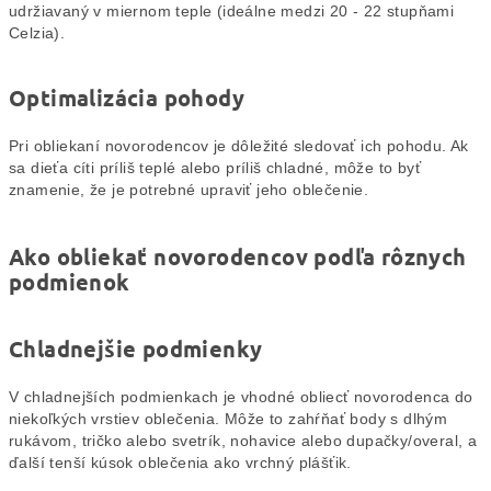
udržiavaný v miernom teple (ideálne medzi 20 - 22 stupňami
Celzia).
Optimalizácia pohody
Pri obliekaní novorodencov je dôležité sledovať ich pohodu. Ak
sa dieťa cíti príliš teplé alebo príliš chladné, môže to byť
znamenie, že je potrebné upraviť jeho oblečenie.
Ako obliekať novorodencov podľa rôznych
podmienok
Chladnejšie podmienky
V chladnejších podmienkach je vhodné obliecť novorodenca do
niekoľkých vrstiev oblečenia. Môže to zahŕňať body s dlhým
rukávom, tričko alebo svetrík, nohavice alebo dupačky/overal, a
ďalší tenší kúsok oblečenia ako vrchný plášťik.