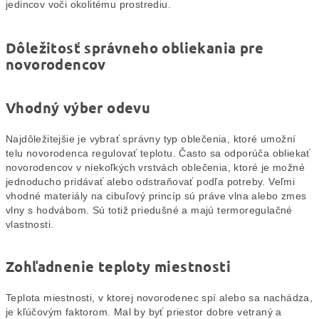
jedincov voči okolitému prostrediu.
Dôležitosť správneho obliekania pre
novorodencov
Vhodný výber odevu
Najdôležitejšie je vybrať správny typ oblečenia, ktoré umožní
telu novorodenca regulovať teplotu. Často sa odporúča obliekať
novorodencov v niekoľkých vrstvách oblečenia, ktoré je možné
jednoducho pridávať alebo odstraňovať podľa potreby. Veľmi
vhodné materiály na cibuľový princíp sú práve vlna alebo zmes
vlny s hodvábom. Sú totiž priedušné a majú termoregulačné
vlastnosti.
Zohľadnenie teploty miestnosti
Teplota miestnosti, v ktorej novorodenec spí alebo sa nachádza,
je kľúčovým faktorom. Mal by byť priestor dobre vetraný a