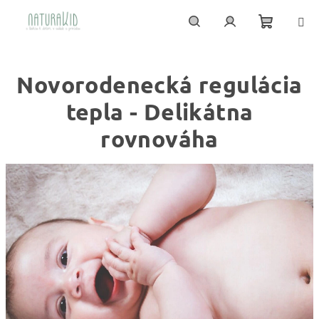
Prejsť
na
obsah
Nákupn
Hľadať
Prihlásenie
Novorodenecká regulácia
košík
tepla - Delikátna
rovnováha