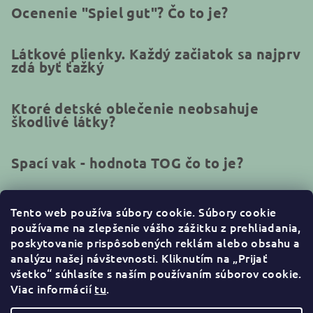
Ocenenie "Spiel gut"? Čo to je?
Látkové plienky. Každý začiatok sa najprv
zdá byť ťažký
Ktoré detské oblečenie neobsahuje
škodlivé látky?
Spací vak - hodnota TOG čo to je?
Tento web používa súbory cookie.
Súbory cookie
používame na zlepšenie vášho zážitku z prehliadania,
Kontakt
poskytovanie prispôsobených reklám alebo obsahu a
analýzu našej návštevnosti. Kliknutím na „Prijať
info
@
naturakid.sk
všetko“ súhlasíte s naším používaním súborov cookie
.
+421944638380
Viac informácií
tu
.