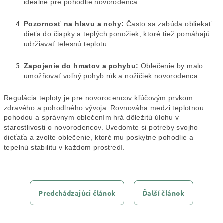
ideálne pre pohodlie novorodenca.
Pozornosť na hlavu a nohy:
Často sa zabúda obliekať
dieťa do čiapky a teplých ponožiek, ktoré tiež pomáhajú
udržiavať telesnú teplotu.
Zapojenie do hmatov a pohybu:
Oblečenie by malo
umožňovať voľný pohyb rúk a nožičiek novorodenca.
Regulácia teploty je pre novorodencov kľúčovým prvkom
zdravého a pohodlného vývoja. Rovnováha medzi teplotnou
pohodou a správnym oblečením hrá dôležitú úlohu v
starostlivosti o novorodencov. Uvedomte si potreby svojho
dieťaťa a zvolte oblečenie, ktoré mu poskytne pohodlie a
tepelnú stabilitu v každom prostredí.
Predchádzajúci článok
Ďalší článok