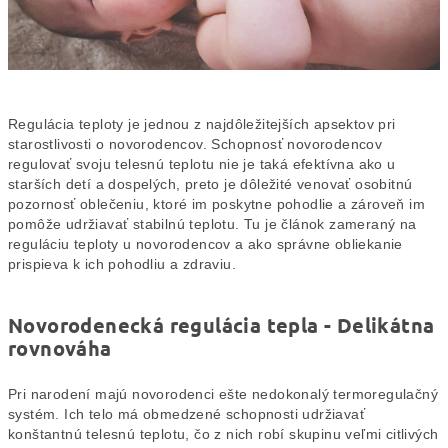
Regulácia teploty je jednou z najdôležitejších apsektov pri
starostlivosti o novorodencov. Schopnosť novorodencov
regulovať svoju telesnú teplotu nie je taká efektívna ako u
starších detí a dospelých, preto je dôležité venovať osobitnú
pozornosť oblečeniu, ktoré im poskytne pohodlie a zároveň im
pomôže udržiavať stabilnú teplotu. Tu je článok zameraný na
reguláciu teploty u novorodencov a ako správne obliekanie
prispieva k ich pohodliu a zdraviu.
Novorodenecká regulácia tepla - Delikátna
rovnováha
Pri narodení majú novorodenci ešte nedokonalý termoregulačný
systém. Ich telo má obmedzené schopnosti udržiavať
konštantnú telesnú teplotu, čo z nich robí skupinu veľmi citlivých