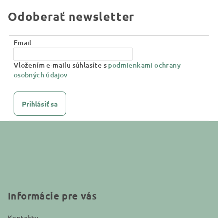
Odoberať newsletter
Email
Vložením e-mailu súhlasíte s
podmienkami ochrany
osobných údajov
Prihlásiť sa
Z
á
p
ä
t
i
Informácie pre vás
e
Kontakty