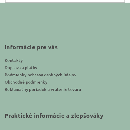
Z
á
p
ä
t
i
Informácie pre vás
e
Kontakty
Doprava a platby
Podmienky ochrany osobných údajov
Obchodné podmienky
Reklamačný poriadok a vrátenie tovaru
Praktické informácie a zlepšováky