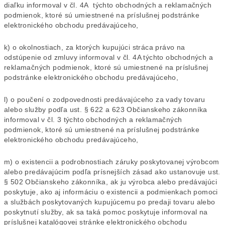
diaľku informoval v čl. 4A týchto obchodných a reklamačných
podmienok, ktoré sú umiestnené na príslušnej podstránke
elektronického obchodu predávajúceho,
k) o okolnostiach, za ktorých kupujúci stráca právo na
odstúpenie od zmluvy informoval v čl. 4A týchto obchodných a
reklamačných podmienok, ktoré sú umiestnené na príslušnej
podstránke elektronického obchodu predávajúceho,
l) o poučení o zodpovednosti predávajúceho za vady tovaru
alebo služby podľa ust. § 622 a 623 Občianskeho zákonníka
informoval v čl. 3 týchto obchodných a reklamačných
podmienok, ktoré sú umiestnené na príslušnej podstránke
elektronického obchodu predávajúceho,
m) o existencii a podrobnostiach záruky poskytovanej výrobcom
alebo predávajúcim podľa prísnejších zásad ako ustanovuje ust.
§ 502 Občianskeho zákonníka, ak ju výrobca alebo predávajúci
poskytuje, ako aj informáciu o existencii a podmienkach pomoci
a službách poskytovaných kupujúcemu po predaji tovaru alebo
poskytnutí služby, ak sa taká pomoc poskytuje informoval na
príslušnej katalógovej stránke elektronického obchodu