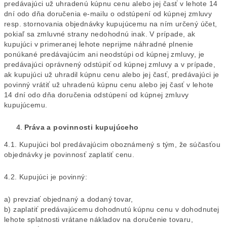
predávajúci už uhradenú kúpnu cenu alebo jej časť v lehote 14
dní odo dňa doručenia e-mailu o odstúpení od kúpnej zmluvy
resp. stornovania objednávky kupujúcemu na ním určený účet,
pokiaľ sa zmluvné strany nedohodnú inak. V prípade, ak
kupujúci v primeranej lehote neprijme náhradné plnenie
ponúkané predávajúcim ani neodstúpi od kúpnej zmluvy, je
predávajúci oprávnený odstúpiť od kúpnej zmluvy a v prípade,
ak kupujúci už uhradil kúpnu cenu alebo jej časť, predávajúci je
povinný vrátiť už uhradenú kúpnu cenu alebo jej časť v lehote
14 dní odo dňa doručenia odstúpení od kúpnej zmluvy
kupujúcemu.
Práva a povinnosti kupujúceho
4.1. Kupujúci bol predávajúcim oboznámený s tým, že súčasťou
objednávky je povinnosť zaplatiť cenu.
4.2. Kupujúci je povinný:
a) prevziať objednaný a dodaný tovar,
b) zaplatiť predávajúcemu dohodnutú kúpnu cenu v dohodnutej
lehote splatnosti vrátane nákladov na doručenie tovaru,