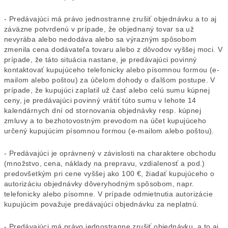
- Predávajúci má právo jednostranne zrušiť objednávku a to aj
záväzne potvrdenú v prípade, že objednaný tovar sa už
nevyrába alebo nedodáva alebo sa výrazným spôsobom
zmenila cena dodávateľa tovaru alebo z dôvodov vyššej moci. V
prípade, že táto situácia nastane, je predávajúci povinný
kontaktovať kupujúceho telefonicky alebo písomnou formou (e-
mailom alebo poštou) za účelom dohody o ďalšom postupe. V
prípade, že kupujúci zaplatil už časť alebo celú sumu kúpnej
ceny, je predávajúci povinný vrátiť túto sumu v lehote 14
kalendárnych dní od stornovania objednávky resp. kúpnej
zmluvy a to bezhotovostným prevodom na účet kupujúceho
určený kupujúcim písomnou formou (e-mailom alebo poštou).
- Predávajúci je oprávnený v závislosti na charaktere obchodu
(množstvo, cena, náklady na prepravu, vzdialenosť a pod.)
predovšetkým pri cene vyššej ako 100 €, žiadať kupujúceho o
autorizáciu objednávky dôveryhodným spôsobom, napr.
telefonicky alebo písomne. V prípade odmietnutia autorizácie
kupujúcim považuje predávajúci objednávku za neplatnú.
- Predávajúci má právo jednostranne zrušiť objednávku, a to aj