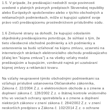
1.5. V prípade, že predávajúci nedodrží svoje povinnosti
uvedené v platných právnych predpisoch Slovenskej republiky
alebo Európskych spoločenstiev alebo v týchto obchodných a
reklamačných podmienkach, môže si kupujúci uplatniť svoje
právo voči predávajúcemu prostredníctvom príslušného súdu.
1.6 Zmluvné strany sa dohodli, že kupujúci odoslaním
objednávky predávajúcemu potvrdzuje, že súhlasí s tým, že
tieto všeobecné obchodné podmienky a ich podmienky a
ustanovenia sa budú vzťahovať na kúpnu zmluvu, uzavretú na
internetových stránkach elektronického obchodu predávajúceho
(ďalej len "kúpna zmluva") a na všetky vzťahy medzi
predávajúcim a kupujúcim, vzniknuté najmä pri uzatváraní
kúpnej zmluvy a reklamácii tovaru.
Na vzťahy neupravené týmito obchodnými podmienkami sa
vzťahujú príslušné ustanovenia Občianskeho zákonníka,
Zákona č. 22/2004 Z.z. o elektronickom obchode a o zmene a
doplnení zákona č. 128/2002 Z.z. o štátnej kontrole vnútorného
trhu vo veciach ochrany spotrebiteľa a o zmene a doplnení
niektorých zákonov v znení zákona č. 284/2002 Z.z. v znení
neskorších predpisov a Zákona č. 102/2014 Z.z. o ochrane