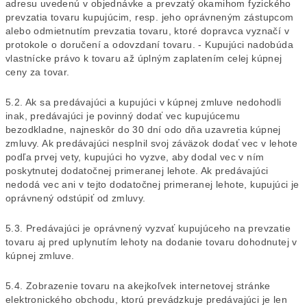
adresu uvedenú v objednávke a prevzatý okamihom fyzického
prevzatia tovaru kupujúcim, resp. jeho oprávneným zástupcom
alebo odmietnutím prevzatia tovaru, ktoré dopravca vyznačí v
protokole o doručení a odovzdaní tovaru. - Kupujúci nadobúda
vlastnícke právo k tovaru až úplným zaplatením celej kúpnej
ceny za tovar.
5.2. Ak sa predávajúci a kupujúci v kúpnej zmluve nedohodli
inak, predávajúci je povinný dodať vec kupujúcemu
bezodkladne, najneskôr do 30 dní odo dňa uzavretia kúpnej
zmluvy. Ak predávajúci nesplnil svoj záväzok dodať vec v lehote
podľa prvej vety, kupujúci ho vyzve, aby dodal vec v ním
poskytnutej dodatočnej primeranej lehote. Ak predávajúci
nedodá vec ani v tejto dodatočnej primeranej lehote, kupujúci je
oprávnený odstúpiť od zmluvy.
5.3. Predávajúci je oprávnený vyzvať kupujúceho na prevzatie
tovaru aj pred uplynutím lehoty na dodanie tovaru dohodnutej v
kúpnej zmluve.
5.4. Zobrazenie tovaru na akejkoľvek internetovej stránke
elektronického obchodu, ktorú prevádzkuje predávajúci je len