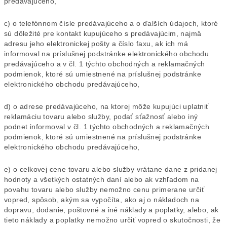
predávajúceho,
c) o telefónnom čísle predávajúceho a o ďalších údajoch, ktoré
sú dôležité pre kontakt kupujúceho s predávajúcim, najmä
adresu jeho elektronickej pošty a číslo faxu, ak ich má
informoval na príslušnej podstránke elektronického obchodu
predávajúceho a v čl. 1 týchto obchodných a reklamačných
podmienok, ktoré sú umiestnené na príslušnej podstránke
elektronického obchodu predávajúceho,
d) o adrese predávajúceho, na ktorej môže kupujúci uplatniť
reklamáciu tovaru alebo služby, podať sťažnosť alebo iný
podnet informoval v čl. 1 týchto obchodných a reklamačných
podmienok, ktoré sú umiestnené na príslušnej podstránke
elektronického obchodu predávajúceho,
e) o celkovej cene tovaru alebo služby vrátane dane z pridanej
hodnoty a všetkých ostatných daní alebo ak vzhľadom na
povahu tovaru alebo služby nemožno cenu primerane určiť
vopred, spôsob, akým sa vypočíta, ako aj o nákladoch na
dopravu, dodanie, poštovné a iné náklady a poplatky, alebo, ak
tieto náklady a poplatky nemožno určiť vopred o skutočnosti, že