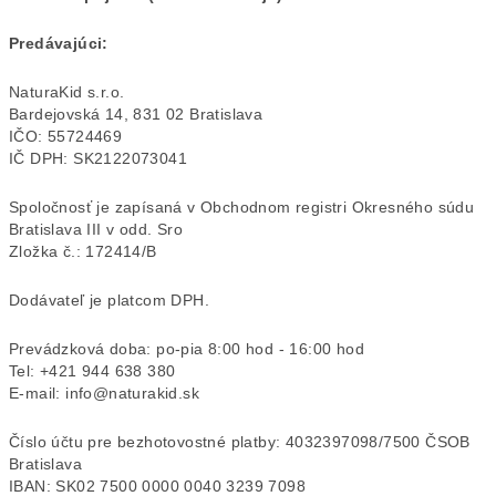
Predávajúci:
NaturaKid s.r.o.
Bardejovská 14, 831 02 Bratislava
IČO: 55724469
IČ DPH: SK2122073041
Spoločnosť je zapísaná v Obchodnom registri Okresného súdu
Bratislava III v odd. Sro
Zložka č.: 172414/B
Dodávateľ je platcom DPH.
Prevádzková doba: po-pia 8:00 hod - 16:00 hod
Tel: +421 944 638 380
E-mail: info@naturakid.sk
Číslo účtu pre bezhotovostné platby: 4032397098/7500 ČSOB
Bratislava
IBAN: SK02 7500 0000 0040 3239 7098