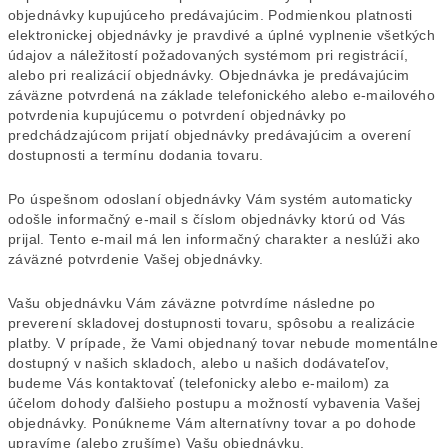
objednávky kupujúceho predávajúcim. Podmienkou platnosti
elektronickej objednávky je pravdivé a úplné vyplnenie všetkých
údajov a náležitostí požadovaných systémom pri registrácií,
alebo pri realizácií objednávky. Objednávka je predávajúcim
záväzne potvrdená na základe telefonického alebo e-mailového
potvrdenia kupujúcemu o potvrdení objednávky po
predchádzajúcom prijatí objednávky predávajúcim a overení
dostupnosti a termínu dodania tovaru.
Po úspešnom odoslaní objednávky Vám systém automaticky
odošle informačný e-mail s číslom objednávky ktorú od Vás
prijal. Tento e-mail má len informačný charakter a neslúži ako
záväzné potvrdenie Vašej objednávky.
Vašu objednávku Vám záväzne potvrdíme následne po
preverení skladovej dostupnosti tovaru, spôsobu a realizácie
platby. V prípade, že Vami objednaný tovar nebude momentálne
dostupný v našich skladoch, alebo u našich dodávateľov,
budeme Vás kontaktovať (telefonicky alebo e-mailom) za
účelom dohody ďalšieho postupu a možností vybavenia Vašej
objednávky. Ponúkneme Vám alternatívny tovar a po dohode
upravíme (alebo zrušíme) Vašu objednávku.