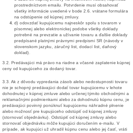
prostredníctvom emailu. Potvrdenie musí obsahovať
všetky informácie uvedené v bode 2.6. vrátane formulára
na odstúpenie od kúpnej zmluvy.
d) odovzdať kupujúcemu najneskôr spolu s tovarom v
písomnej alebo elektronickej podobe všetky doklady
potrebné na prevzatie a užívanie tovaru a ďalšie doklady
predpísané platnými právnymi predpismi SR (návody v
slovenskom jazyku, záručný list, dodací list, daňový
doklad).
3.2. Predávajúci má právo na riadne a včasné zaplatenie kúpnej
ceny od kupujúceho za dodaný tovar.
3.3. Ak z dôvodu vypredania zásob alebo nedostupnosti tovaru
nie je schopný predávajúci dodať tovar kupujúcemu v lehote
dohodnutej v kúpnej zmluve alebo určenej týmito obchodnými a
reklamačnými podmienkami alebo za dohodnutú kúpnu cenu, je
predávajúci povinný ponúknuť kupujúcemu náhradné plnenie
alebo možnosť pre kupujúceho odstúpiť od kúpnej zmluvy
(stornovať objednávku). Odstúpiť od kúpnej zmluvy alebo
stornovať objednávku môže kupujúci doručením e-mailu. V
prípade, ak kupujúci už uhradil kúpnu cenu alebo jej časť, vráti