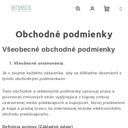
Prejsť
na
obsah
Nákupn
Hľadať
Prihlásenie
Obchodné podmienky
košík
Všeobecné obchodné podmienky
Všeobecné ustanovenia
Je v záujme každého zákazníka, aby sa dôkladne oboznámil s
týmito obchodnými podmienkami.
Tieto obchodné a reklamačné podmienky upravujú práva a
povinnosti zmluvných strán vyplývajúce z kúpnej zmluvy
uzatvorenej medzi predávajúcim a kupujúcim, ktorej predmetom
je kúpa a predaj tovaru na internetovej stránke elektronického
obchodu predávajúceho.
Definícia pojmov (Základné údaje)