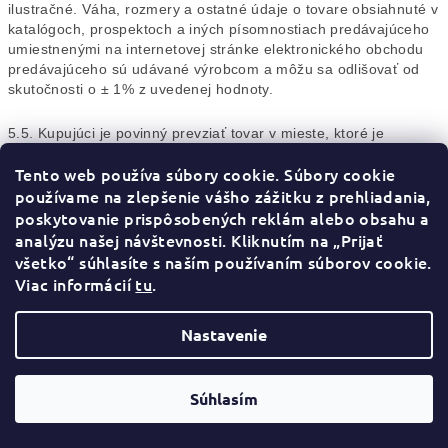
ilustračné. Váha, rozmery a ostatné údaje o tovare obsiahnuté v
katalógoch, prospektoch a iných písomnostiach predávajúceho
umiestnenými na internetovej stránke elektronického obchodu
predávajúceho sú udávané výrobcom a môžu sa odlišovať od
skutočnosti o ± 1% z uvedenej hodnoty.
5.5. Kupujúci je povinný prevziať tovar v mieste, ktoré je
predávajúcim alebo jeho zástupcom, povereným doručiť tovar a
Tento web používa súbory cookie.
Súbory cookie
kupujúcim dohodnuté v kúpnej zmluve alebo iným spôsobom v
čase pred doručovaním tovaru (ďalej len „Miesto"). Kupujúci je
používame na zlepšenie vášho zážitku z prehliadania,
povinný prevziať tovar v časovom rozsahu, ktoré je
poskytovanie prispôsobených reklám alebo obsahu a
predávajúcim alebo jeho zástupcom, povereným doručiť tovar a
analýzu našej návštevnosti. Kliknutím na „Prijať
kupujúcim dohodnuté v kúpnej zmluve alebo iným spôsobom v
všetko“ súhlasíte s naším používaním súborov cookie
.
čase pred doručovaním tovaru (ďalej len „Časový rozsah").
Viac informácií
tu
.
5.6. V prípade, ak predávajúci dopraví tovar kupujúcemu na
Nastavenie
Miesto a v Časovom rozsahu, kupujúci je povinný prevziať tovar
osobne alebo zabezpečiť, aby tovar prevzala osoba, ktorú
splnomocní pre prípad svojej neprítomnosti na prevzatie tovaru
Súhlasím
a podpísať protokol o zaplatení kúpnej ceny a doručení a
odovzdaní tovaru. Tretia osoba splnomocnená na prevzatie
tovaru je povinná predložiť predávajúcemu kópiu akceptácie