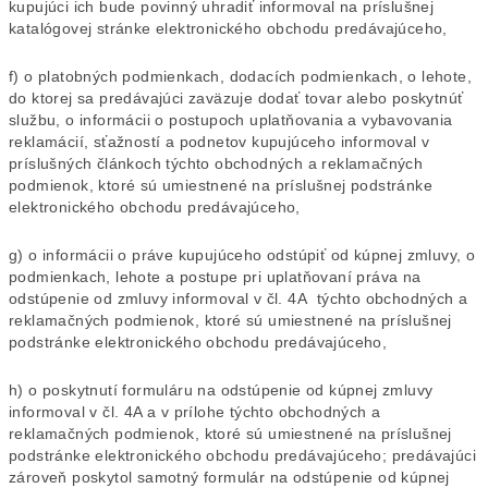
kupujúci ich bude povinný uhradiť informoval na príslušnej
katalógovej stránke elektronického obchodu predávajúceho,
f) o platobných podmienkach, dodacích podmienkach, o lehote,
do ktorej sa predávajúci zaväzuje dodať tovar alebo poskytnúť
službu, o informácii o postupoch uplatňovania a vybavovania
reklamácií, sťažností a podnetov kupujúceho informoval v
príslušných článkoch týchto obchodných a reklamačných
podmienok, ktoré sú umiestnené na príslušnej podstránke
elektronického obchodu predávajúceho,
g) o informácii o práve kupujúceho odstúpiť od kúpnej zmluvy, o
podmienkach, lehote a postupe pri uplatňovaní práva na
odstúpenie od zmluvy informoval v čl. 4A týchto obchodných a
reklamačných podmienok, ktoré sú umiestnené na príslušnej
podstránke elektronického obchodu predávajúceho,
h) o poskytnutí formuláru na odstúpenie od kúpnej zmluvy
informoval v čl. 4A a v prílohe týchto obchodných a
reklamačných podmienok, ktoré sú umiestnené na príslušnej
podstránke elektronického obchodu predávajúceho; predávajúci
zároveň poskytol samotný formulár na odstúpenie od kúpnej