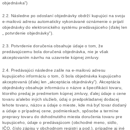
objednávka")
2.2. Následne po odoslaní objednávky obdrží kupujúci na svoju
e-mailovú adresu automaticky vykonávané oznámenie o prijatí
objednávky do elektronického systému predávajúceho (ďalej len
„ potvrdenie objednávky").
2.3. Potvrdenie doručenia obsahuje údaje o tom, že
predávajúcemu bola doručená objednávka, nie je však
akceptovaním návrhu na uzavretie kúpnej zmluvy.
2.4. Predávajúci následne zašle na e-mailovú adresu
kupujúceho informáciu o tom, či bola objednávka kupujúceho
akceptovaná (ďalej len „akceptácia objednávky"). Akceptácia
objednávky obsahuje informáciu o názve a špecifikácii tovaru,
ktorého predaj je predmetom kúpnej zmluvy, ďalej údaje o cene
tovaru a/alebo iných služieb, údaj o predpokladanej dodacej
lehote tovaru, názov a údaje o mieste, kde má byť tovar dodaný
a údaje o prípadnej cene, podmienkach, spôsobe a termíne
prepravy tovaru do dohodnutého miesta doručenia tovaru pre
kupujúceho, údaje o predávajúcom (obchodné meno, sídlo,
IČO, číslo zápisu v obchodnom registri a pod.), prípadne aj iné