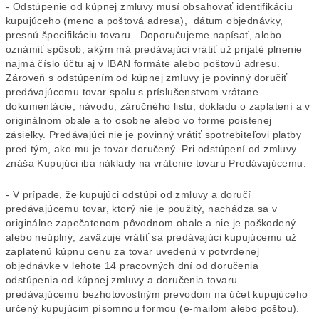
- Odstúpenie od kúpnej zmluvy musí obsahovať identifikáciu
kupujúceho (meno a poštová adresa), dátum objednávky,
presnú špecifikáciu tovaru. Doporučujeme napísať, alebo
oznámiť spôsob, akým má predávajúci vrátiť už prijaté plnenie
najmä číslo účtu aj v IBAN formáte alebo poštovú adresu.
Zároveň s odstúpením od kúpnej zmluvy je povinný doručiť
predávajúcemu tovar spolu s príslušenstvom vrátane
dokumentácie, návodu, záručného listu, dokladu o zaplatení a v
originálnom obale a to osobne alebo vo forme poistenej
zásielky. Predávajúci nie je povinný vrátiť spotrebiteľovi platby
pred tým, ako mu je tovar doručený. Pri odstúpení od zmluvy
znáša Kupujúci iba náklady na vrátenie tovaru Predávajúcemu.
- V prípade, že kupujúci odstúpi od zmluvy a doručí
predávajúcemu tovar, ktorý nie je použitý, nachádza sa v
originálne zapečatenom pôvodnom obale a nie je poškodený
alebo neúplný, zaväzuje vrátiť sa predávajúci kupujúcemu už
zaplatenú kúpnu cenu za tovar uvedenú v potvrdenej
objednávke v lehote 14 pracovných dní od doručenia
odstúpenia od kúpnej zmluvy a doručenia tovaru
predávajúcemu bezhotovostným prevodom na účet kupujúceho
určený kupujúcim písomnou formou (e-mailom alebo poštou).