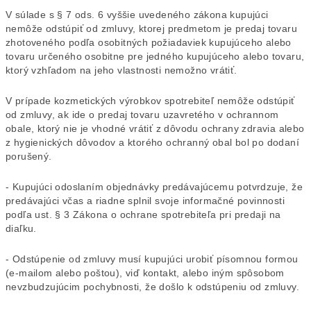
V súlade s § 7 ods. 6 vyššie uvedeného zákona kupujúci
nemôže odstúpiť od zmluvy, ktorej predmetom je predaj tovaru
zhotoveného podľa osobitných požiadaviek kupujúceho alebo
tovaru určeného osobitne pre jedného kupujúceho alebo tovaru,
ktorý vzhľadom na jeho vlastnosti nemožno vrátiť.
V prípade kozmetických výrobkov spotrebiteľ nemôže odstúpiť
od zmluvy, ak ide o predaj tovaru uzavretého v ochrannom
obale, ktorý nie je vhodné vrátiť z dôvodu ochrany zdravia alebo
z hygienických dôvodov a ktorého ochranný obal bol po dodaní
porušený.
- Kupujúci odoslaním objednávky predávajúcemu potvrdzuje, že
predávajúci včas a riadne splnil svoje informačné povinnosti
podľa ust. § 3 Zákona o ochrane spotrebiteľa pri predaji na
diaľku.
- Odstúpenie od zmluvy musí kupujúci urobiť písomnou formou
(e-mailom alebo poštou), viď kontakt, alebo iným spôsobom
nevzbudzujúcim pochybnosti, že došlo k odstúpeniu od zmluvy.