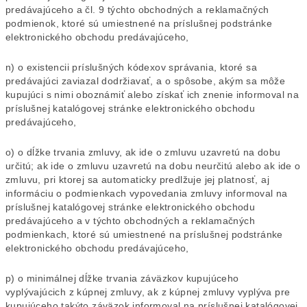
predávajúceho a čl. 9 týchto obchodných a reklamačných
podmienok, ktoré sú umiestnené na príslušnej podstránke
elektronického obchodu predávajúceho,
n) o existencii príslušných kódexov správania, ktoré sa
predávajúci zaviazal dodržiavať, a o spôsobe, akým sa môže
kupujúci s nimi oboznámiť alebo získať ich znenie informoval na
príslušnej katalógovej stránke elektronického obchodu
predávajúceho,
o) o dĺžke trvania zmluvy, ak ide o zmluvu uzavretú na dobu
určitú; ak ide o zmluvu uzavretú na dobu neurčitú alebo ak ide o
zmluvu, pri ktorej sa automaticky predlžuje jej platnosť, aj
informáciu o podmienkach vypovedania zmluvy informoval na
príslušnej katalógovej stránke elektronického obchodu
predávajúceho a v týchto obchodných a reklamačných
podmienkach, ktoré sú umiestnené na príslušnej podstránke
elektronického obchodu predávajúceho,
p) o minimálnej dĺžke trvania záväzkov kupujúceho
vyplývajúcich z kúpnej zmluvy, ak z kúpnej zmluvy vyplýva pre
kupujúceho takýto záväzok informoval na príslušnej katalógovej