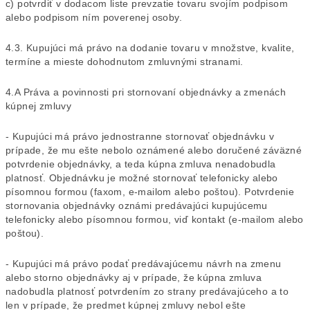
c) potvrdiť v dodacom liste prevzatie tovaru svojím podpisom
alebo podpisom ním poverenej osoby.
4.3. Kupujúci má právo na dodanie tovaru v množstve, kvalite,
termíne a mieste dohodnutom zmluvnými stranami.
4.A Práva a povinnosti pri stornovaní objednávky a zmenách
kúpnej zmluvy
- Kupujúci má právo jednostranne stornovať objednávku v
prípade, že mu ešte nebolo oznámené alebo doručené záväzné
potvrdenie objednávky, a teda kúpna zmluva nenadobudla
platnosť. Objednávku je možné stornovať telefonicky alebo
písomnou formou (faxom, e-mailom alebo poštou). Potvrdenie
stornovania objednávky oznámi predávajúci kupujúcemu
telefonicky alebo písomnou formou, viď kontakt (e-mailom alebo
poštou).
- Kupujúci má právo podať predávajúcemu návrh na zmenu
alebo storno objednávky aj v prípade, že kúpna zmluva
nadobudla platnosť potvrdením zo strany predávajúceho a to
len v prípade, že predmet kúpnej zmluvy nebol ešte