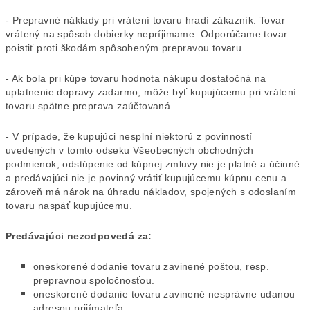
- Prepravné náklady pri vrátení tovaru hradí zákazník. Tovar
vrátený na spôsob dobierky nepríjimame. Odporúčame tovar
poistiť proti škodám spôsobeným prepravou tovaru.
- Ak bola pri kúpe tovaru hodnota nákupu dostatočná na
uplatnenie dopravy zadarmo, môže byť kupujúcemu pri vrátení
tovaru spätne preprava zaúčtovaná.
- V prípade, že kupujúci nesplní niektorú z povinností
uvedených v tomto odseku Všeobecných obchodných
podmienok, odstúpenie od kúpnej zmluvy nie je platné a účinné
a predávajúci nie je povinný vrátiť kupujúcemu kúpnu cenu a
zároveň má nárok na úhradu nákladov, spojených s odoslaním
tovaru naspäť kupujúcemu.
Predávajúci nezodpovedá za:
oneskorené dodanie tovaru zavinené poštou, resp.
prepravnou spoločnosťou.
oneskorené dodanie tovaru zavinené nesprávne udanou
adresou prijímateľa