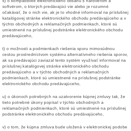
s) o kompatibilite elektronického obsahu s hardvérom a
softvérom, o ktorých predávajúci vie alebo je rozumné
očakávať, že o nich vie, ak je to vhodné informoval na príslušnej
katalógovej stránke elektronického obchodu predávajúceho a v
týchto obchodných a reklamačných podmienkach, ktoré sú
umiestnené na príslušnej podstránke elektronického obchodu
predávajúceho,
t) o možnosti a podmienkach riešenia sporu mimosúdnou
cestou prostredníctvom systému alternatívneho riešenia sporov,
ak sa predávajúci zaviazal tento systém využívať informoval na
príslušnej
katalógovej stránke elektronického obchodu
predávajúceho a v týchto obchodných a reklamačných
podmienkach, ktoré sú umiestnené na príslušnej podstránke
elektronického obchodu predávajúceho,
u) o úkonoch potrebných na uzatvorenie kúpnej zmluvy tak, že
tieto potrebné úkony popísal v týchto obchodných a
reklamačných podmienkach, ktoré sú umiestnené na príslušnej
podstránke elektronického obchodu predávajúceho,
v) o tom, že kúpna zmluva bude uložená v elektronickej podobe