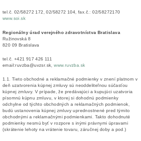
tel.č. 02/58272 172, 02/58272 104, fax.č.: 02/58272170
www.soi.sk
Regionálny úrad verejného zdravotníctva Bratislava
Ružinovská 8
820 09 Bratislava
tel.č. +421 917 426 111
email:ruvzba@uvzsr.sk,
www.ruvzba.sk
1.1. Tieto obchodné a reklamačné podmienky v znení platnom v
deň uzatvorenia kúpnej zmluvy sú neoddeliteľnou súčasťou
kúpnej zmluvy. V prípade, že predávajúci a kupujúci uzatvoria
písomnú kúpnu zmluvu, v ktorej si dohodnú podmienky
odchylne od týchto obchodných a reklamačných podmienok,
budú ustanovenia kúpnej zmluvy uprednostnené pred týmito
obchodnými a reklamačnými podmienkami. Takto dohodnuté
podmienky nesmú byť v rozpore s inými právnymi úpravami
(skrátenie lehoty na vrátenie tovaru, záručnej doby a pod.)