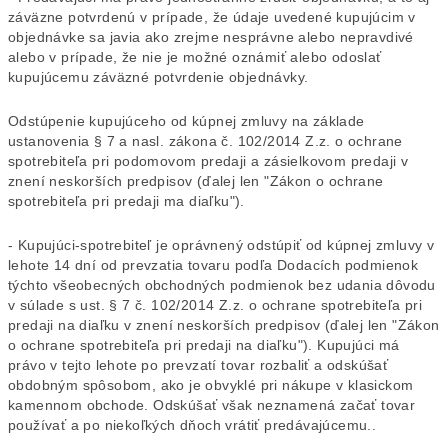
záväzne potvrdenú v prípade, že údaje uvedené kupujúcim v
objednávke sa javia ako zrejme nesprávne alebo nepravdivé
alebo v prípade, že nie je možné oznámiť alebo odoslať
kupujúcemu záväzné potvrdenie objednávky.
Odstúpenie kupujúceho od kúpnej zmluvy na základe
ustanovenia § 7 a nasl. zákona č. 102/2014 Z.z. o ochrane
spotrebiteľa pri podomovom predaji a zásielkovom predaji v
znení neskorších predpisov (ďalej len "Zákon o ochrane
spotrebiteľa pri predaji ma diaľku").
- Kupujúci-spotrebiteľ je oprávnený odstúpiť od kúpnej zmluvy v
lehote 14 dní od prevzatia tovaru podľa Dodacích podmienok
týchto všeobecných obchodných podmienok bez udania dôvodu
v súlade s ust. § 7 č. 102/2014 Z.z. o ochrane spotrebiteľa pri
predaji na diaľku v znení neskorších predpisov (ďalej len "Zákon
o ochrane spotrebiteľa pri predaji na diaľku"). Kupujúci má
právo v tejto lehote po prevzatí tovar rozbaliť a odskúšať
obdobným spôsobom, ako je obvyklé pri nákupe v klasickom
kamennom obchode. Odskúšať však neznamená začať tovar
používať a po niekoľkých dňoch vrátiť predávajúcemu..