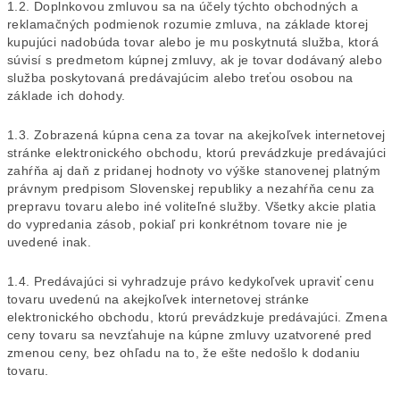
1.2. Doplnkovou zmluvou sa na účely týchto obchodných a
reklamačných podmienok rozumie zmluva, na základe ktorej
kupujúci nadobúda tovar alebo je mu poskytnutá služba, ktorá
súvisí s predmetom kúpnej zmluvy, ak je tovar dodávaný alebo
služba poskytovaná predávajúcim alebo treťou osobou na
základe ich dohody.
1.3. Zobrazená kúpna cena za tovar na akejkoľvek internetovej
stránke elektronického obchodu, ktorú prevádzkuje predávajúci
zahŕňa aj daň z pridanej hodnoty vo výške stanovenej platným
právnym predpisom Slovenskej republiky a nezahŕňa cenu za
prepravu tovaru alebo iné voliteľné služby. Všetky akcie platia
do vypredania zásob, pokiaľ pri konkrétnom tovare nie je
uvedené inak.
1.4. Predávajúci si vyhradzuje právo kedykoľvek upraviť cenu
tovaru uvedenú na akejkoľvek internetovej stránke
elektronického obchodu, ktorú prevádzkuje predávajúci. Zmena
ceny tovaru sa nevzťahuje na kúpne zmluvy uzatvorené pred
zmenou ceny, bez ohľadu na to, že ešte nedošlo k dodaniu
tovaru.