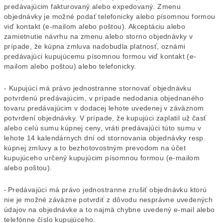
predávajúcim fakturovaný alebo expedovaný. Zmenu
objednávky je možné podať telefonicky alebo písomnou formou
viď kontakt (e-mailom alebo poštou). Akceptáciu alebo
zamietnutie návrhu na zmenu alebo storno objednávky v
prípade, že kúpna zmluva nadobudla platnosť, oznámi
predávajúci kupujúcemu písomnou formou viď kontakt (e-
mailom alebo poštou) alebo telefonicky.
- Kupujúci má právo jednostranne stornovať objednávku
potvrdenú predávajúcim, v prípade nedodania objednaného
tovaru predávajúcim v dodacej lehote uvedenej v záväznom
potvrdení objednávky. V prípade, že kupujúci zaplatil už časť
alebo celú sumu kúpnej ceny, vráti predávajúci túto sumu v
lehote 14 kalendárnych dní od stornovania objednávky resp.
kúpnej zmluvy a to bezhotovostným prevodom na účet
kupujúceho určený kupujúcim písomnou formou (e-mailom
alebo poštou).
-
Predávajúci má právo jednostranne zrušiť objednávku ktorú
nie je možné záväzne potvrdiť z dôvodu nesprávne uvedených
údajov na objednávke a to najmä chybne uvedený e-mail alebo
telefónne číslo kupujúceho.