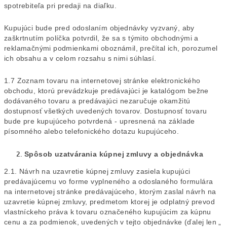
spotrebiteľa pri predaji na diaľku.
Kupujúci bude pred odoslaním objednávky vyzvaný, aby
zaškrtnutím políčka potvrdil, že sa s týmito obchodnými a
reklamačnými podmienkami oboznámil, prečítal ich, porozumel
ich obsahu a v celom rozsahu s nimi súhlasí.
1.7 Zoznam tovaru na internetovej stránke elektronického
obchodu, ktorú prevádzkuje predávajúci je katalógom bežne
dodávaného tovaru a predávajúci nezaručuje okamžitú
dostupnosť všetkých uvedených tovarov. Dostupnosť tovaru
bude pre kupujúceho potvrdená - upresnená na základe
písomného alebo telefonického dotazu kupujúceho.
Spôsob uzatvárania kúpnej zmluvy a objednávka
2.1. Návrh na uzavretie kúpnej zmluvy zasiela kupujúci
predávajúcemu vo forme vyplneného a odoslaného formulára
na internetovej stránke predávajúceho, ktorým zaslal návrh na
uzavretie kúpnej zmluvy, predmetom ktorej je odplatný prevod
vlastníckeho práva k tovaru označeného kupujúcim za kúpnu
cenu a za podmienok, uvedených v tejto objednávke (ďalej len „