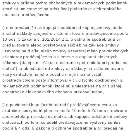
zmluvy v prílohe týchto obchodných a reklamačných podmienok,
ktoré sú umiestnené na príslušnej podstránke elektronického
obchodu predávajúceho
i) o informácii, že ak kupujúci odstúpi od kúpnej zmluvy, bude
znášať náklady spojené s vrátením tovaru predávajúcemu podľa
10 ods. 3 zákona č. 102/2014 Z.z. o ochrane spotrebiteľa pri
predaji tovaru alebo poskytovaní služieb na základe zmluvy
uzavretej na diaľku alebo zmluvy uzavretej mimo prevádzkových
priestorov predávajúceho a o zmene a doplnení niektorých
zákonov (ďalej len " Zákon o ochrane spotrebiteľa pri predaji na
diaľku"), a ak odstúpi od zmluvy aj náklady na vrátenie tovaru,
ktorý vzhľadom na jeho povahu nie je možné vrátiť
prostredníctvom pošty informoval v čl. 8 týchto obchodných a
reklamačných podmienok, ktoré sú umiestnené na príslušnej
podstránke elektronického obchodu predávajúceho,
j) o povinnosti kupujúceho uhradiť predávajúcemu cenu za
skutočne poskytnuté plnenie podľa 10 ods. 5 Zákona o ochrane
spotrebiteľa pri predaji na diaľku, ak kupujúci odstúpi od zmluvy
o službách po tom, čo udelil predávajúcemu výslovný súhlas
podľa § 4 ods. 6 Zákona o ochrane spotrebiteľa pri predaji na