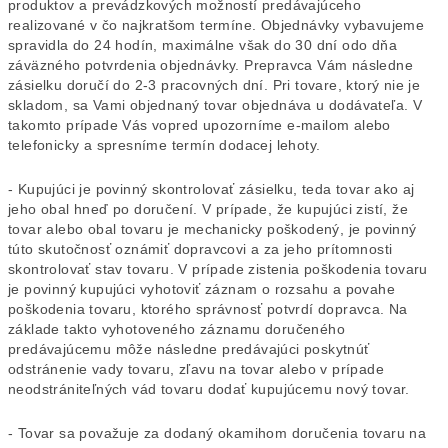
produktov a prevádzkových možností predávajúceho
realizované v čo najkratšom termíne. Objednávky vybavujeme
spravidla do 24 hodín, maximálne však do 30 dní odo dňa
záväzného potvrdenia objednávky. Prepravca Vám následne
zásielku doručí do 2-3 pracovných dní. Pri tovare, ktorý nie je
skladom, sa Vami objednaný tovar objednáva u dodávateľa. V
takomto prípade Vás vopred upozorníme e-mailom alebo
telefonicky a spresníme termín dodacej lehoty.
- Kupujúci je povinný skontrolovať zásielku, teda tovar ako aj
jeho obal hneď po doručení. V prípade, že kupujúci zistí, že
tovar alebo obal tovaru je mechanicky poškodený, je povinný
túto skutočnosť oznámiť dopravcovi a za jeho prítomnosti
skontrolovať stav tovaru. V prípade zistenia poškodenia tovaru
je povinný kupujúci vyhotoviť záznam o rozsahu a povahe
poškodenia tovaru, ktorého správnosť potvrdí dopravca. Na
základe takto vyhotoveného záznamu doručeného
predávajúcemu môže následne predávajúci poskytnúť
odstránenie vady tovaru, zľavu na tovar alebo v prípade
neodstrániteľných vád tovaru dodať kupujúcemu nový tovar.
- Tovar sa považuje za dodaný okamihom doručenia tovaru na