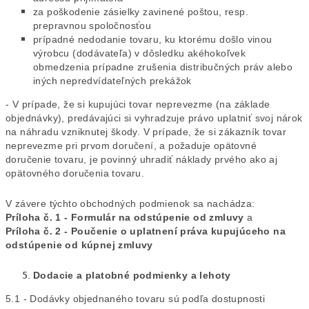
za poškodenie zásielky zavinené poštou, resp.
prepravnou spoločnosťou
prípadné nedodanie tovaru, ku ktorému došlo vinou
výrobcu (dodávateľa) v dôsledku akéhokoľvek
obmedzenia prípadne zrušenia distribučných práv alebo
iných nepredvídateľných prekážok
- V prípade, že si kupujúci tovar neprevezme (na základe
objednávky), predávajúci si vyhradzuje právo uplatniť svoj nárok
na náhradu vzniknutej škody. V prípade, že si zákazník tovar
neprevezme pri prvom doručení, a požaduje opätovné
doručenie tovaru, je povinný uhradiť náklady prvého ako aj
opätovného doručenia tovaru.
V závere týchto obchodných podmienok sa nachádza:
Príloha č. 1 - Formulár na odstúpenie od zmluvy
a
Príloha č. 2 - Poučenie o uplatnení práva kupujúceho na
odstúpenie od kúpnej zmluvy
Dodacie a platobné podmienky a lehoty
5.1 - Dodávky objednaného tovaru sú podľa dostupnosti