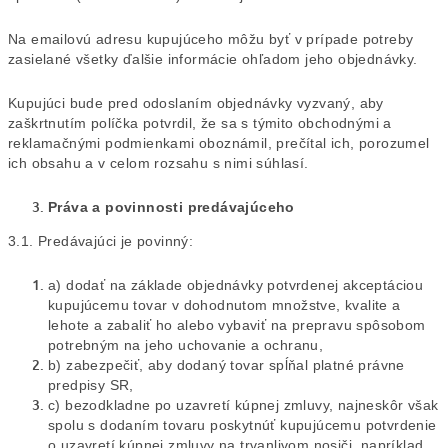
Na emailovú adresu kupujúceho môžu byť v prípade potreby
zasielané všetky ďalšie informácie ohľadom jeho objednávky.
Kupujúci bude pred odoslaním objednávky vyzvaný, aby
zaškrtnutím políčka potvrdil, že sa s týmito obchodnými a
reklamačnými podmienkami oboznámil, prečítal ich, porozumel
ich obsahu a v celom rozsahu s nimi súhlasí.
Práva a povinnosti predávajúceho
3.1. Predávajúci je povinný:
a) dodať na základe objednávky potvrdenej akceptáciou
kupujúcemu tovar v dohodnutom množstve, kvalite a
lehote a zabaliť ho alebo vybaviť na prepravu spôsobom
potrebným na jeho uchovanie a ochranu,
b) zabezpečiť, aby dodaný tovar spĺňal platné právne
predpisy SR,
c) bezodkladne po uzavretí kúpnej zmluvy, najneskôr však
spolu s dodaním tovaru poskytnúť kupujúcemu potvrdenie
o uzavretí kúpnej zmluvy na trvanlivom nosiči, napríklad