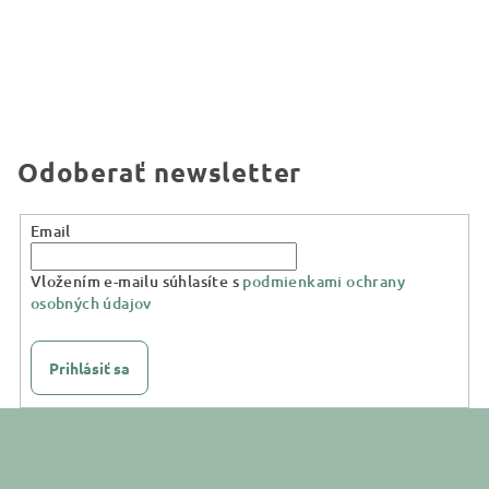
Odoberať newsletter
Email
Vložením e-mailu súhlasíte s
podmienkami ochrany
osobných údajov
Prihlásiť sa
Z
á
p