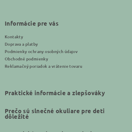
ä
t
i
Informácie pre vás
e
Kontakty
Doprava a platby
Podmienky ochrany osobných údajov
Obchodné podmienky
Reklamačný poriadok a vrátenie tovaru
Praktické informácie a zlepšováky
Prečo sú slnečné okuliare pre deti
dôležité