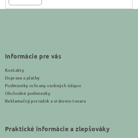
Z
á
p
ä
t
i
Informácie pre vás
e
Kontakty
Doprava a platby
Podmienky ochrany osobných údajov
Obchodné podmienky
Reklamačný poriadok a vrátenie tovaru
Praktické informácie a zlepšováky