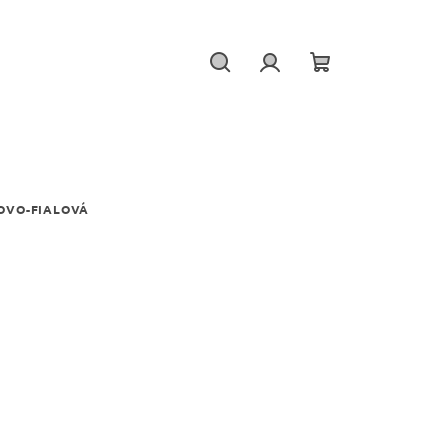
Hľadať
Prihlásenie
Nákupný
košík
OVO-FIALOVÁ