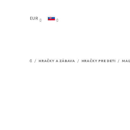
Prejsť
na
obsah
EUR
/
HRAČKY A ZÁBAVA
/
HRAČKY PRE DETI
/
MAĽ
DOMOV