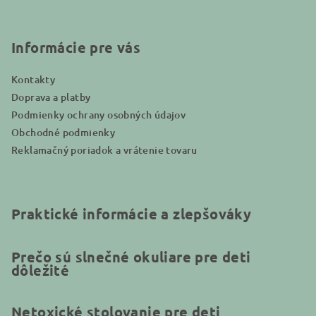
ä
t
i
Informácie pre vás
e
Kontakty
Doprava a platby
Podmienky ochrany osobných údajov
Obchodné podmienky
Reklamačný poriadok a vrátenie tovaru
Praktické informácie a zlepšováky
Prečo sú slnečné okuliare pre deti
dôležité
Netoxické stolovanie pre deti