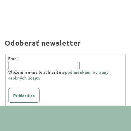
Odoberať newsletter
Email
Vložením e-mailu súhlasíte s
podmienkami ochrany
osobných údajov
Prihlásiť sa
Z
á
p