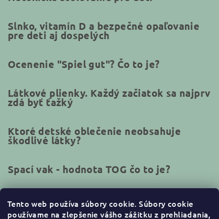
Slnko, vitamín D a bezpečné opaľovanie
pre deti aj dospelých
Ocenenie "Spiel gut"? Čo to je?
Látkové plienky. Každý začiatok sa najprv
zdá byť ťažký
Ktoré detské oblečenie neobsahuje
škodlivé látky?
Spací vak - hodnota TOG čo to je?
Tento web používa súbory cookie.
Súbory cookie
používame na zlepšenie vášho zážitku z prehliadania,
Kontakt