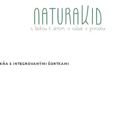
UKŇA S INTEGROVANÝMI ŠORTKAMI