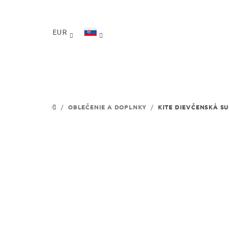
Prejsť
na
obsah
EUR
/
OBLEČENIE A DOPLNKY
/
KITE DIEVČENSKÁ S
DOMOV