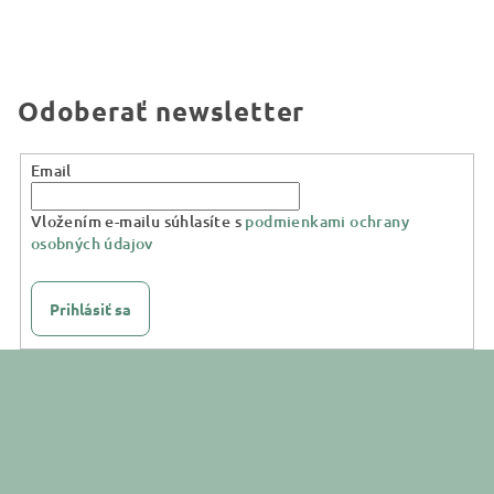
Odoberať newsletter
Email
Vložením e-mailu súhlasíte s
podmienkami ochrany
osobných údajov
Prihlásiť sa
Z
á
p
ä
t