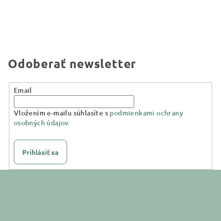
Odoberať newsletter
Email
Vložením e-mailu súhlasíte s
podmienkami ochrany
osobných údajov
Prihlásiť sa
Z
á
p
ä