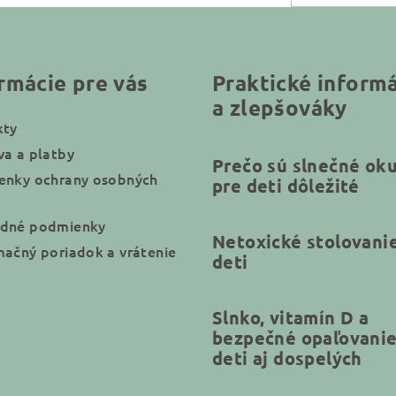
rmácie pre vás
Praktické inform
a zlepšováky
kty
a a platby
Prečo sú slnečné oku
enky ochrany osobných
pre deti dôležité
dné podmienky
Netoxické stolovani
ačný poriadok a vrátenie
deti
Slnko, vitamín D a
bezpečné opaľovanie
deti aj dospelých