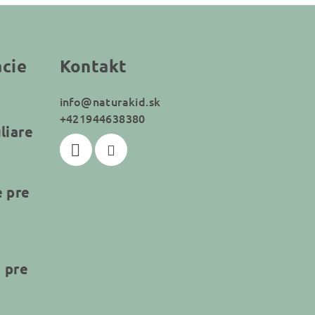
ácie
Kontakt
info
@
naturakid.sk
+421944638380
liare
e pre
 pre