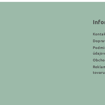
Z
á
Info
p
ä
Konta
t
Doprav
Podmi
i
údajov
e
Obcho
Reklam
tovaru