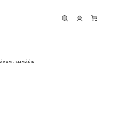
Hľadať
Prihlásenie
Nákupný
košík
ÁVOM - SLIMÁČIK