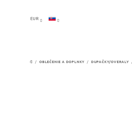
Prejsť
na
obsah
EUR
/
OBLEČENIE A DOPLNKY
/
DUPAČKY/OVERALY
DOMOV