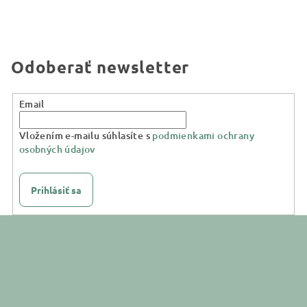
Odoberať newsletter
Email
Vložením e-mailu súhlasíte s
podmienkami ochrany
osobných údajov
Prihlásiť sa
Z
á
p
ä
t