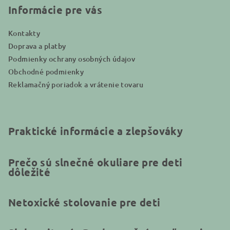
i
Informácie pre vás
e
Kontakty
Doprava a platby
Podmienky ochrany osobných údajov
Obchodné podmienky
Reklamačný poriadok a vrátenie tovaru
Praktické informácie a zlepšováky
Prečo sú slnečné okuliare pre deti
dôležité
Netoxické stolovanie pre deti