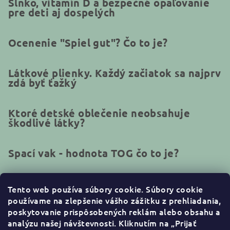
Slnko, vitamín D a bezpečné opaľovanie
pre deti aj dospelých
Ocenenie "Spiel gut"? Čo to je?
Látkové plienky. Každý začiatok sa najprv
zdá byť ťažký
Ktoré detské oblečenie neobsahuje
škodlivé látky?
Spací vak - hodnota TOG čo to je?
Tento web používa súbory cookie.
Súbory cookie
používame na zlepšenie vášho zážitku z prehliadania,
Kontakt
poskytovanie prispôsobených reklám alebo obsahu a
analýzu našej návštevnosti. Kliknutím na „Prijať
info
@
naturakid.sk