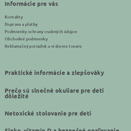
i
Informácie pre vás
e
Kontakty
Doprava a platby
Podmienky ochrany osobných údajov
Obchodné podmienky
Reklamačný poriadok a vrátenie tovaru
Praktické informácie a zlepšováky
Prečo sú slnečné okuliare pre deti
dôležité
Netoxické stolovanie pre deti
Slnko, vitamín D a bezpečné opaľovanie