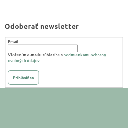
Odoberať newsletter
Email
Vložením e-mailu súhlasíte s
podmienkami ochrany
osobných údajov
Prihlásiť sa
Z
á
p
ä
t