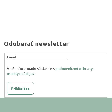
Odoberať newsletter
Email
Vložením e-mailu súhlasíte s
podmienkami ochrany
osobných údajov
Prihlásiť sa
Z
á