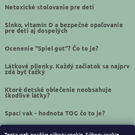
Netoxické stolovanie pre deti
Slnko, vitamín D a bezpečné opaľovanie
pre deti aj dospelých
Ocenenie "Spiel gut"? Čo to je?
Látkové plienky. Každý začiatok sa najprv
zdá byť ťažký
Ktoré detské oblečenie neobsahuje
škodlivé látky?
Spací vak - hodnota TOG čo to je?
Tento web používa súbory cookie.
Súbory cookie