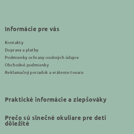
p
ä
t
i
Informácie pre vás
e
Kontakty
Doprava a platby
Podmienky ochrany osobných údajov
Obchodné podmienky
Reklamačný poriadok a vrátenie tovaru
Praktické informácie a zlepšováky
Prečo sú slnečné okuliare pre deti
dôležité