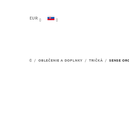
Prejsť
na
obsah
EUR
/
OBLEČENIE A DOPLNKY
/
TRIČKÁ
/
SENSE OR
DOMOV