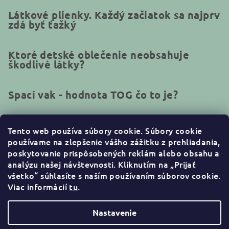
Látkové plienky. Každý začiatok sa najprv
zdá byť ťažký
Ktoré detské oblečenie neobsahuje
škodlivé látky?
Spací vak - hodnota TOG čo to je?
Tento web používa súbory cookie.
Súbory cookie
používame na zlepšenie vášho zážitku z prehliadania,
Kontakt
poskytovanie prispôsobených reklám alebo obsahu a
analýzu našej návštevnosti. Kliknutím na „Prijať
info
@
naturakid.sk
všetko“ súhlasíte s naším používaním súborov cookie
.
+421944638380
Viac informácií
tu
.
Nastavenie