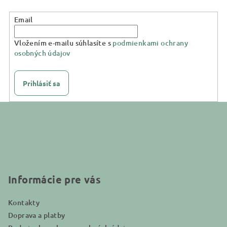
Email
Vložením e-mailu súhlasíte s
podmienkami ochrany
osobných údajov
Prihlásiť sa
Z
á
p
ä
t
i
Informácie pre vás
e
Kontakty
Doprava a platby