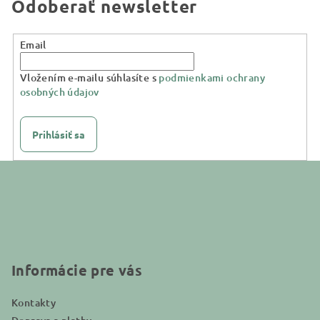
Odoberať newsletter
Email
Vložením e-mailu súhlasíte s
podmienkami ochrany
osobných údajov
Prihlásiť sa
Z
á
p
ä
t
i
Informácie pre vás
e
Kontakty