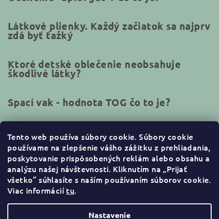
Látkové plienky. Každý začiatok sa najprv
zdá byť ťažký
Ktoré detské oblečenie neobsahuje
škodlivé látky?
Spací vak - hodnota TOG čo to je?
Tento web používa súbory cookie.
Súbory cookie
používame na zlepšenie vášho zážitku z prehliadania,
Kontakt
poskytovanie prispôsobených reklám alebo obsahu a
analýzu našej návštevnosti. Kliknutím na „Prijať
info
@
naturakid.sk
všetko“ súhlasíte s naším používaním súborov cookie
.
+421944638380
Viac informácií
tu
.
Nastavenie