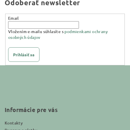
Odoberať newsletter
Email
Vložením e-mailu súhlasíte s
podmienkami ochrany
osobných údajov
Prihlásiť sa
Z
á
p
ä
t
i
Informácie pre vás
e
Kontakty