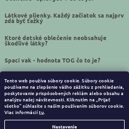
Látkové plienky. Každý začiatok sa najprv
zdá byť ťažký
Ktoré detské oblečenie neobsahuje
škodlivé látky?
Spací vak - hodnota TOG čo to je?
Tento web používa súbory cookie.
Súbory cookie
používame na zlepšenie vášho zážitku z prehliadania,
Kontakt
poskytovanie prispôsobených reklám alebo obsahu a
analýzu našej návštevnosti. Kliknutím na „Prijať
info
@
naturakid.sk
všetko“ súhlasíte s naším používaním súborov cookie
.
+421944638380
Viac informácií
tu
.
Nastavenie