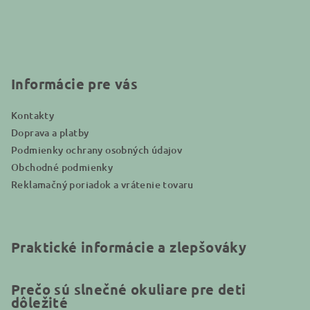
á
p
ä
t
i
Informácie pre vás
e
Kontakty
Doprava a platby
Podmienky ochrany osobných údajov
Obchodné podmienky
Reklamačný poriadok a vrátenie tovaru
Praktické informácie a zlepšováky
Prečo sú slnečné okuliare pre deti
dôležité