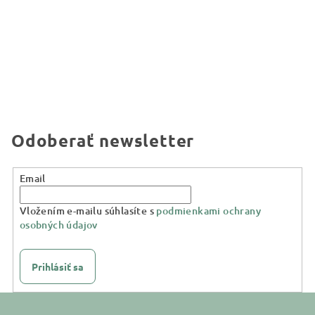
Odoberať newsletter
Email
Vložením e-mailu súhlasíte s
podmienkami ochrany
osobných údajov
Prihlásiť sa
Z