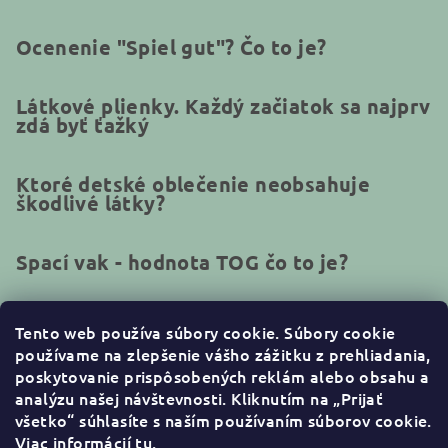
Ocenenie "Spiel gut"? Čo to je?
Látkové plienky. Každý začiatok sa najprv
zdá byť ťažký
Ktoré detské oblečenie neobsahuje
škodlivé látky?
Spací vak - hodnota TOG čo to je?
Tento web používa súbory cookie.
Súbory cookie
používame na zlepšenie vášho zážitku z prehliadania,
Kontakt
poskytovanie prispôsobených reklám alebo obsahu a
analýzu našej návštevnosti. Kliknutím na „Prijať
info
@
naturakid.sk
všetko“ súhlasíte s naším používaním súborov cookie
.
+421944638380
Viac informácií
tu
.