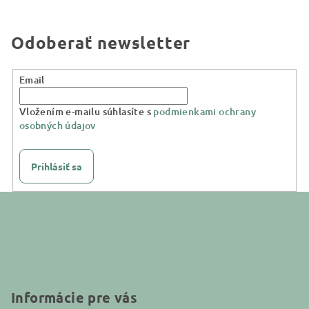
Odoberať newsletter
Email
Vložením e-mailu súhlasíte s
podmienkami ochrany
osobných údajov
Prihlásiť sa
Z
á
p
ä
t
i
Informácie pre vás