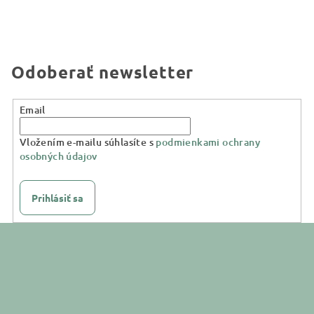
Odoberať newsletter
Email
Vložením e-mailu súhlasíte s
podmienkami ochrany
osobných údajov
Prihlásiť sa
Z
á
p
ä
t