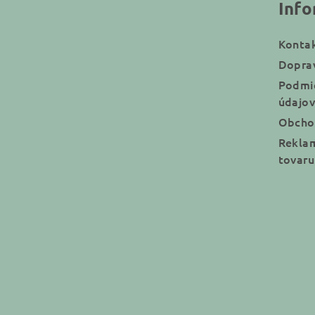
Info
p
ä
Konta
t
Doprav
Podmi
i
údajov
e
Obcho
Reklam
tovaru