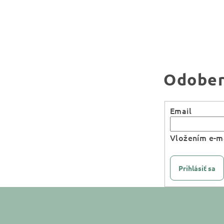
Odober
Email
Vložením e-ma
Prihlásiť sa