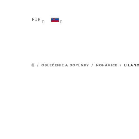
Prejsť
na
obsah
EUR
/
OBLEČENIE A DOPLNKY
/
NOHAVICE
/
LILANO
DOMOV