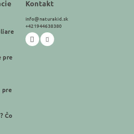
ácie
Kontakt
info
@
naturakid.sk
+421944638380
liare
e pre
 pre
"? Čo