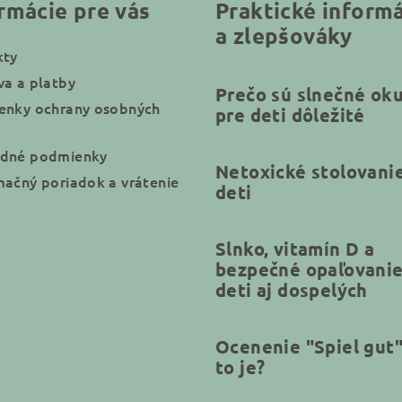
rmácie pre vás
Praktické inform
a zlepšováky
kty
a a platby
Prečo sú slnečné oku
enky ochrany osobných
pre deti dôležité
dné podmienky
Netoxické stolovani
ačný poriadok a vrátenie
deti
Slnko, vitamín D a
bezpečné opaľovanie
deti aj dospelých
Ocenenie "Spiel gut
to je?