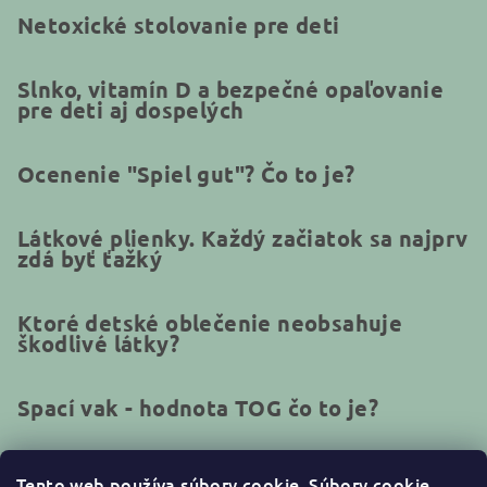
Netoxické stolovanie pre deti
Slnko, vitamín D a bezpečné opaľovanie
pre deti aj dospelých
Ocenenie "Spiel gut"? Čo to je?
Látkové plienky. Každý začiatok sa najprv
zdá byť ťažký
Ktoré detské oblečenie neobsahuje
škodlivé látky?
Spací vak - hodnota TOG čo to je?
Tento web používa súbory cookie.
Súbory cookie