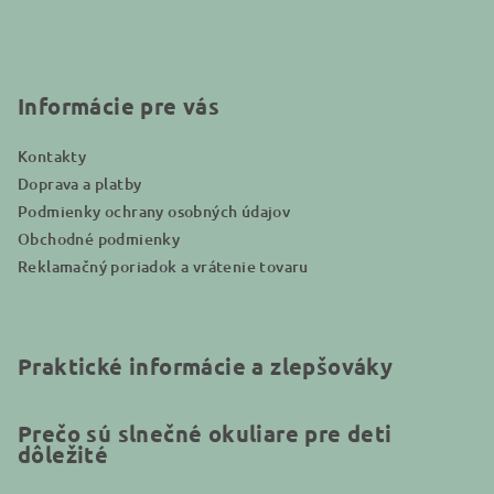
p
ä
t
i
Informácie pre vás
e
Kontakty
Doprava a platby
Podmienky ochrany osobných údajov
Obchodné podmienky
Reklamačný poriadok a vrátenie tovaru
Praktické informácie a zlepšováky
Prečo sú slnečné okuliare pre deti
dôležité