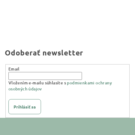
Odoberať newsletter
Email
Vložením e-mailu súhlasíte s
podmienkami ochrany
osobných údajov
Prihlásiť sa
Z
á