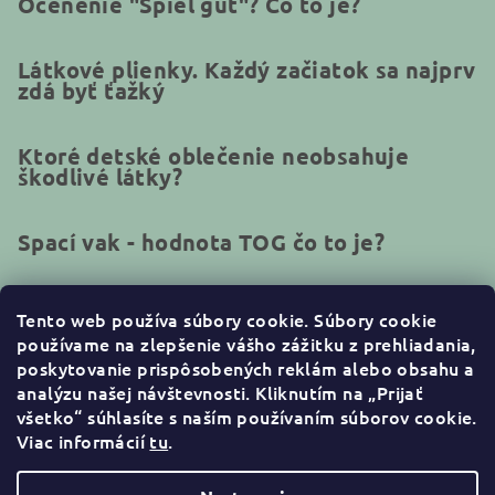
Ocenenie "Spiel gut"? Čo to je?
Látkové plienky. Každý začiatok sa najprv
zdá byť ťažký
Ktoré detské oblečenie neobsahuje
škodlivé látky?
Spací vak - hodnota TOG čo to je?
Tento web používa súbory cookie.
Súbory cookie
používame na zlepšenie vášho zážitku z prehliadania,
Kontakt
poskytovanie prispôsobených reklám alebo obsahu a
analýzu našej návštevnosti. Kliknutím na „Prijať
info
@
naturakid.sk
všetko“ súhlasíte s naším používaním súborov cookie
.
+421944638380
Viac informácií
tu
.