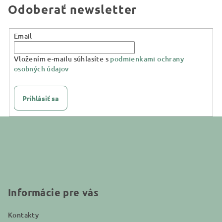
Odoberať newsletter
Email
Vložením e-mailu súhlasíte s
podmienkami ochrany
osobných údajov
Prihlásiť sa
Z
á
p
ä
t
i
Informácie pre vás
e
Kontakty