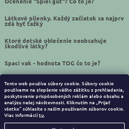
Ocenenie "Spiel gut"? Čo to je?
Látkové plienky. Každý začiatok sa najprv
zdá byť ťažký
Ktoré detské oblečenie neobsahuje
škodlivé látky?
Spací vak - hodnota TOG čo to je?
Tento web používa súbory cookie.
Súbory cookie
používame na zlepšenie vášho zážitku z prehliadania,
Kontakt
poskytovanie prispôsobených reklám alebo obsahu a
analýzu našej návštevnosti. Kliknutím na „Prijať
info
@
naturakid.sk
všetko“ súhlasíte s naším používaním súborov cookie
.
+421944638380
Viac informácií
tu
.