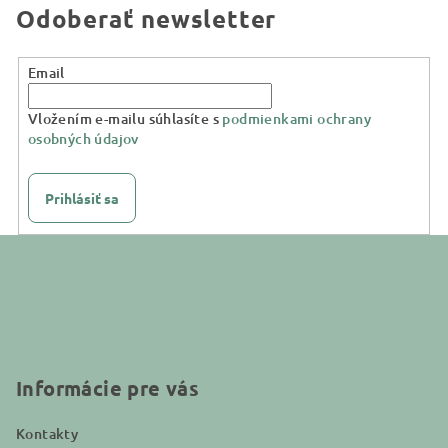
Odoberať newsletter
Email
Vložením e-mailu súhlasíte s
podmienkami ochrany
osobných údajov
Prihlásiť sa
Z
á
p
ä
t
i
Informácie pre vás
e
Kontakty