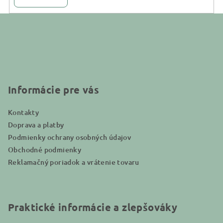
Z
á
p
ä
t
i
Informácie pre vás
e
Kontakty
Doprava a platby
Podmienky ochrany osobných údajov
Obchodné podmienky
Reklamačný poriadok a vrátenie tovaru
Praktické informácie a zlepšováky