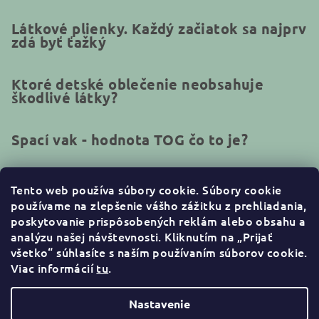
Látkové plienky. Každý začiatok sa najprv
zdá byť ťažký
Ktoré detské oblečenie neobsahuje
škodlivé látky?
Spací vak - hodnota TOG čo to je?
Tento web používa súbory cookie.
Súbory cookie
používame na zlepšenie vášho zážitku z prehliadania,
Kontakt
poskytovanie prispôsobených reklám alebo obsahu a
analýzu našej návštevnosti. Kliknutím na „Prijať
info
@
naturakid.sk
všetko“ súhlasíte s naším používaním súborov cookie
.
+421944638380
Viac informácií
tu
.
Nastavenie