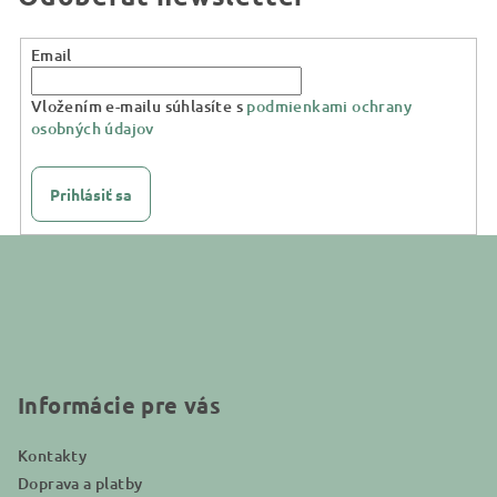
Email
Vložením e-mailu súhlasíte s
podmienkami ochrany
osobných údajov
Prihlásiť sa
Z
á
p
ä
t
i
Informácie pre vás
e
Kontakty
Doprava a platby