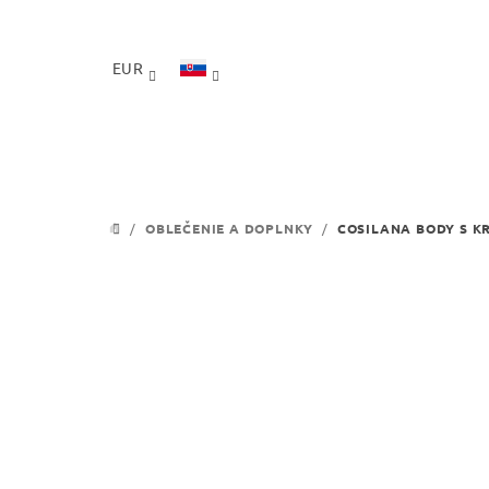
Prejsť
na
obsah
EUR
/
OBLEČENIE A DOPLNKY
/
COSILANA BODY S K
DOMOV