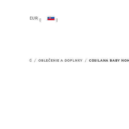
Prejsť
na
obsah
EUR
/
OBLEČENIE A DOPLNKY
/
COSILANA BABY NOH
DOMOV