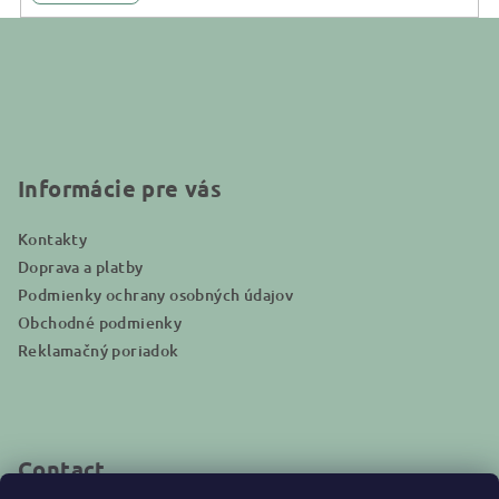
F
o
o
t
e
r
Informácie pre vás
Kontakty
Doprava a platby
Podmienky ochrany osobných údajov
Obchodné podmienky
Reklamačný poriadok
Contact