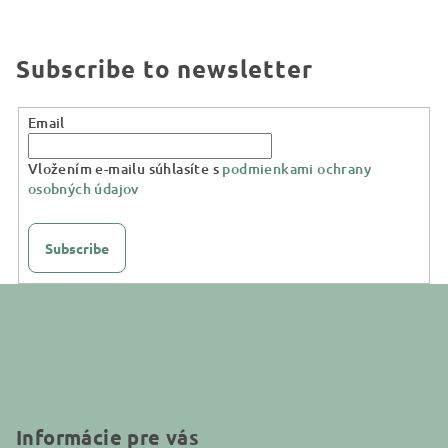
Subscribe to newsletter
Email
Vložením e-mailu súhlasíte s
podmienkami ochrany
osobných údajov
Subscribe
F
o
o
t
e
r
Informácie pre vás