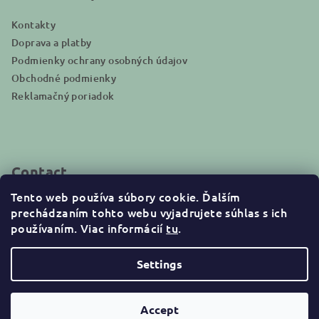
Kontakty
Doprava a platby
Podmienky ochrany osobných údajov
Obchodné podmienky
Reklamačný poriadok
Contact
Tento web používa súbory cookie. Ďalším
info
@
naturakid.sk
prechádzaním tohto webu vyjadrujete súhlas s ich
+421944638380
používaním. Viac informácií
tu
.
Settings
Copyright 2026
NaturaKid
. All rights reserved.
Accept