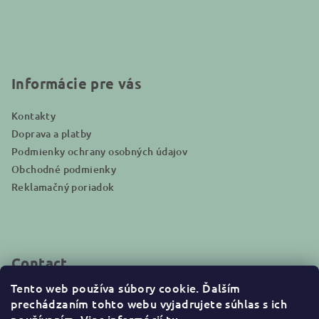
o
o
t
e
r
Informácie pre vás
Kontakty
Doprava a platby
Podmienky ochrany osobných údajov
Obchodné podmienky
Reklamačný poriadok
Contact
Tento web používa súbory cookie. Ďalším
info
@
naturakid.sk
prechádzaním tohto webu vyjadrujete súhlas s ich
+421944638380