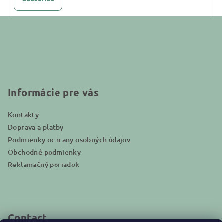
F
o
o
t
e
r
Informácie pre vás
Kontakty
Doprava a platby
Podmienky ochrany osobných údajov
Obchodné podmienky
Reklamačný poriadok
Contact