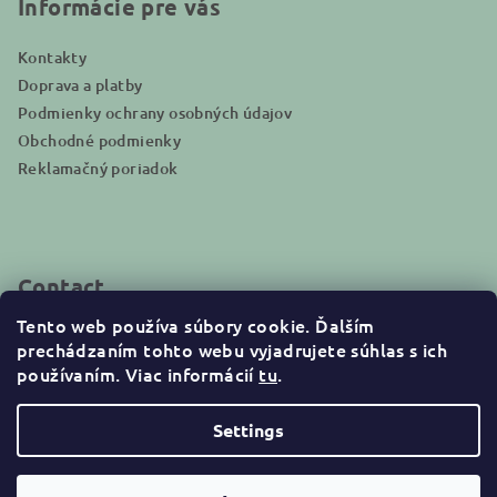
r
Informácie pre vás
Kontakty
Doprava a platby
Podmienky ochrany osobných údajov
Obchodné podmienky
Reklamačný poriadok
Contact
Tento web používa súbory cookie. Ďalším
info
@
naturakid.sk
prechádzaním tohto webu vyjadrujete súhlas s ich
+421944638380
používaním. Viac informácií
tu
.
Settings
Copyright 2026
NaturaKid
. All rights reserved.