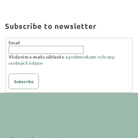
Subscribe to newsletter
Email
Vložením e-mailu súhlasíte s
podmienkami ochrany
osobných údajov
Subscribe
F
o
o
t
e